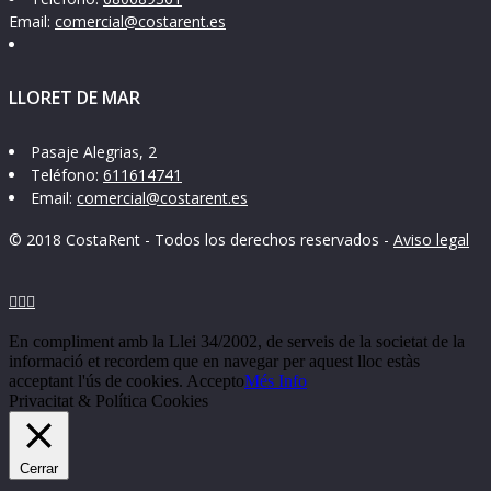
Email:
comercial@costarent.es
LLORET DE MAR
Pasaje Alegrias, 2
Teléfono:
611614741
Email:
comercial@costarent.es
© 2018 CostaRent - Todos los derechos reservados -
Aviso legal



En compliment amb la Llei 34/2002, de serveis de la societat de la
informació et recordem que en navegar per aquest lloc estàs
acceptant l'ús de cookies.
Accepto
Més Info
Privacitat & Política Cookies
Cerrar