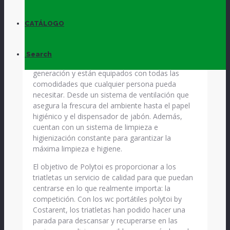
alta calidad que han sido ubicados
estratégicamente en diferentes puntos del
circuito, permitiendo a los triatletas hacer una
CATÁLOGO
parada para descansar y recuperarse en las
mejores condiciones posibles.
Search
Los wc portátiles de Polytoi son de última
generación y están equipados con todas las
comodidades que cualquier persona pueda
necesitar. Desde un sistema de ventilación que
asegura la frescura del ambiente hasta el papel
higiénico y el dispensador de jabón. Además,
cuentan con un sistema de limpieza e
higienización constante para garantizar la
máxima limpieza e higiene.
El objetivo de Polytoi es proporcionar a los
triatletas un servicio de calidad para que puedan
centrarse en lo que realmente importa: la
competición. Con los wc portátiles polytoi by
Costarent, los triatletas han podido hacer una
parada para descansar y recuperarse en las