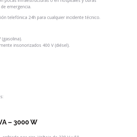
n pocas infraestructuras o en hospitales y obras
 de emergencia.
ón telefónica 24h para cualquier incidente técnico.
(gasolina).
ente insonorizados 400 V (diésel).
s:
VA – 3000 W