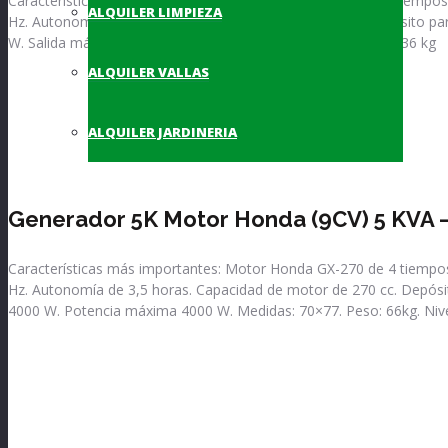
Características más importantes: Motor Honda GX160 de 4 tiempos, e
ALQUILER LIMPIEZA
Hz. Autonomía de 3 hora. Capacidad del motor 163 cc. Depósito para
W. Salida máxima 3000 W. Medidas: 60 x 63 x 52.5 cm. Peso 36 kg
ALQUILER VALLAS
VER PRODUCTO
ALQUILER JARDINERIA
Generador 5K Motor Honda (9CV) 5 KVA 
Características más importantes: Motor Honda GX-270 de 4 tiempos, 
Hz. Autonomía de 3,5 horas. Capacidad de motor de 270 cc. Depósit
4000 W. Potencia máxima 4000 W. Medidas: 70×77. Peso: 66kg. Nive
VER PRODUCTO