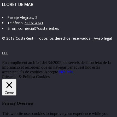
LLORET DE MAR
Pasaje Alegrias, 2
Teléfono:
611614741
Email:
comercial@costarent.es
© 2018 CostaRent - Todos los derechos reservados -
Aviso legal



En compliment amb la Llei 34/2002, de serveis de la societat de la
informació et recordem que en navegar per aquest lloc estàs
acceptant l'ús de cookies.
Accepto
Més Info
Privacitat & Política Cookies
Cerrar
Privacy Overview
This website uses cookies to improve your experience while you