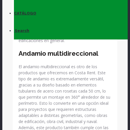
elementos como plataformas, largueros y
diagonales. Además, el andamio europeo de
CATÁLOGO
fachada cumple con la normativa europea HD-
1000 y cuenta con la certificación AENOR, lo que
garantiza su uso en todo tipo de proyectos de
Search
construcción, rehabilitación de fachadas y
edificaciones en general.
Andamio multidireccional
El andamio multidireccional es otro de los
productos que ofrecemos en Costa Rent. Este
tipo de andamio es extremadamente versátil,
gracias a su diseño basado en elementos
tubulares de acero con rosetas cada 50 cm, lo
que permite un montaje en 360° alrededor de su
perímetro. Esto lo convierte en una opción ideal
para proyectos que requieren estructuras
adaptables a distintas geometrías, como obras
de edificación, obra civil, industrial y naval.
Además, este producto también cumple con las